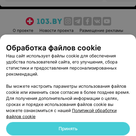
О проекте
Новости проекта
Размещение рекламы
Медицинский маркетинг
Публичный договор
Обработка файлов cookie
Пользовательское соглашение
Способы оплаты
Наш сайт использует файлы cookie для обеспечения
Вакансии
Партнеры
удобства пользователей сайта, его улучшения, сбора
Написать руководителю 103.by
статистики и предоставления персонализированных
Написать в поддержку
рекомендаций.
Персональные настройки cookie
Вы можете настроить параметры использования файлов
Обработка персональных данных
cookie или изменить свое согласие в более позднее время.
Для получения дополнительной информации о целях,
сроках и порядке использования файлов cookie вы
можете ознакомиться с нашей
Политикой обработки
файлов cookie
Принять
© 2026 ООО «Артокс Лаб», УНП 191700409
| 220012, Республика Беларусь,