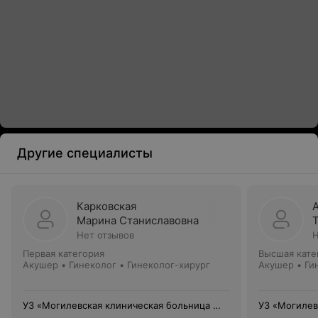
Другие специалисты
Карковская
Марина Станиславовна
Нет отзывов
Н
Первая категория
Высшая кате
Акушер • Гинеколог • Гинеколог-хирург
Акушер • Ги
УЗ «Могилевская клиническая больница №
УЗ «Могилев
1»
1»