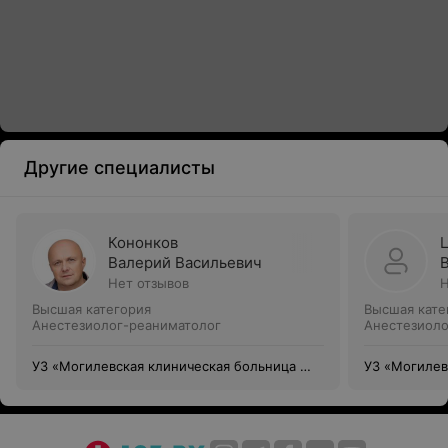
Другие специалисты
Кононков
Валерий Васильевич
Нет отзывов
Н
Высшая категория
Высшая кате
Анестезиолог-реаниматолог
Анестезиоло
УЗ «Могилевская клиническая больница №
УЗ «Могилев
1»
1»