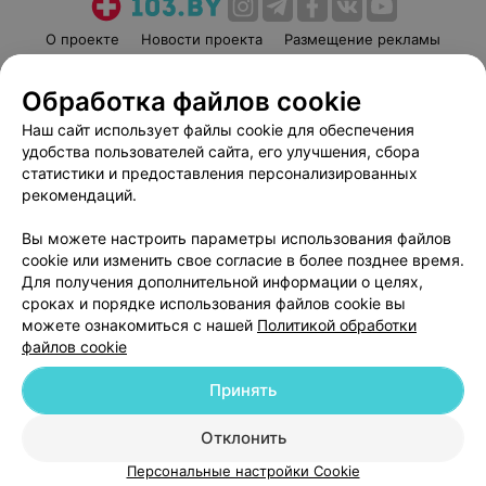
О проекте
Новости проекта
Размещение рекламы
Медицинский маркетинг
Публичный договор
Обработка файлов cookie
Пользовательское соглашение
Способы оплаты
Наш сайт использует файлы cookie для обеспечения
Вакансии
Партнеры
удобства пользователей сайта, его улучшения, сбора
Написать руководителю 103.by
статистики и предоставления персонализированных
Написать в поддержку
рекомендаций.
Персональные настройки cookie
Вы можете настроить параметры использования файлов
Обработка персональных данных
cookie или изменить свое согласие в более позднее время.
Для получения дополнительной информации о целях,
сроках и порядке использования файлов cookie вы
можете ознакомиться с нашей
Политикой обработки
файлов cookie
Принять
© 2026 ООО «Артокс Лаб», УНП 191700409
| 220012, Республика Беларусь,
г. Минск, улица Толбухина, 2, пом. 16 | help@103.by
Отклонить
Служба поддержки
+375 291212755
Персональные настройки Cookie