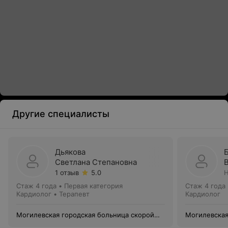
Другие специалисты
Дьякова
Светлана Степановна
1 отзыв
5.0
Н
Стаж 4 года
•
Первая категория
Стаж 4 года
Кардиолог • Терапевт
Кардиолог
Могилевская городская больница скорой
Могилевская
медицинской помощи
медицинско