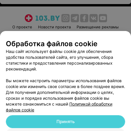
О проекте
Новости проекта
Размещение рекламы
Медицинский маркетинг
Публичный договор
Обработка файлов cookie
Пользовательское соглашение
Способы оплаты
Наш сайт использует файлы cookie для обеспечения
Вакансии
Партнеры
удобства пользователей сайта, его улучшения, сбора
Написать руководителю 103.by
статистики и предоставления персонализированных
Написать в поддержку
рекомендаций.
Персональные настройки cookie
Вы можете настроить параметры использования файлов
Обработка персональных данных
cookie или изменить свое согласие в более позднее время.
Для получения дополнительной информации о целях,
сроках и порядке использования файлов cookie вы
можете ознакомиться с нашей
Политикой обработки
файлов cookie
Принять
© 2026 ООО «Артокс Лаб», УНП 191700409
| 220012, Республика Беларусь,