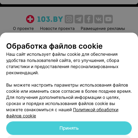
О проекте
Новости проекта
Размещение рекламы
Медицинский маркетинг
Публичный договор
Обработка файлов cookie
Пользовательское соглашение
Способы оплаты
Наш сайт использует файлы cookie для обеспечения
Вакансии
Партнеры
удобства пользователей сайта, его улучшения, сбора
Написать руководителю 103.by
статистики и предоставления персонализированных
Написать в поддержку
рекомендаций.
Персональные настройки cookie
Вы можете настроить параметры использования файлов
Обработка персональных данных
cookie или изменить свое согласие в более позднее время.
Для получения дополнительной информации о целях,
сроках и порядке использования файлов cookie вы
можете ознакомиться с нашей
Политикой обработки
файлов cookie
Принять
© 2026 ООО «Артокс Лаб», УНП 191700409
| 220012, Республика Беларусь,