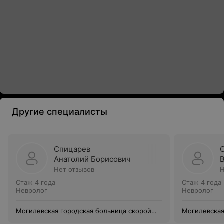
Другие специалисты
Спицарев
Анатолий Борисович
Нет отзывов
Н
Стаж 4 года
Стаж 4 года
Невролог
Невролог
Могилевская городская больница скорой
Могилевская
медицинской помощи
медицинско