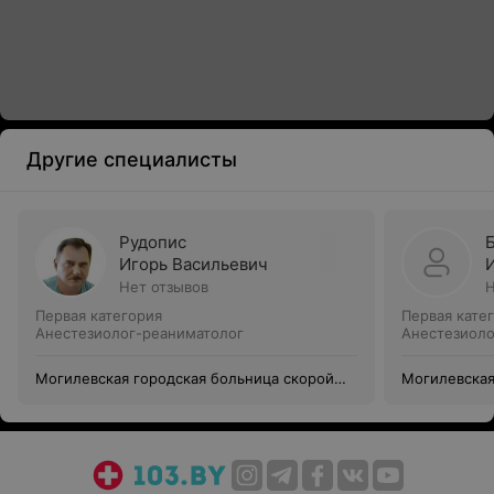
Другие специалисты
Рудопис
Игорь Васильевич
Нет отзывов
Н
Первая категория
Первая кате
Анестезиолог-реаниматолог
Анестезиоло
Могилевская городская больница скорой
Могилевская
медицинской помощи
медицинско