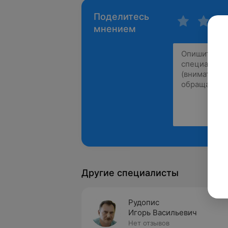
Поделитесь
мнением
Другие специалисты
Рудопис
Игорь Васильевич
Нет отзывов