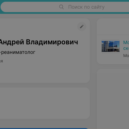
Поиск по сайту
Андрей Владимирович
Мо
ск
-реаниматолог
Мо
ия