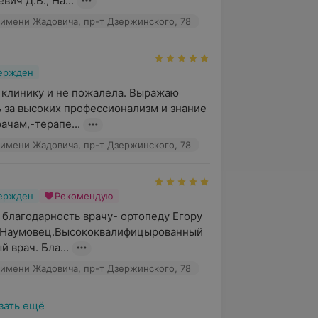
вич Д.В., На...
имени Жадовича, пр-т Дзержинского, 78
вержден
клинику и не пожалела. Выражаю 
 за высоких профессионализм и знание 
ачам,-терапе...
имени Жадовича, пр-т Дзержинского, 78
вержден
Рекомендую
 благодарность врачу- ортопеду Егору 
 Наумовец.Высококвалифицырованный 
 врач. Бла...
имени Жадовича, пр-т Дзержинского, 78
зать ещё