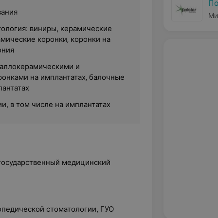
По
вания
Ми
тология: виниры, керамические
амические коронки‚ коронки на
ония
таллокерамическими и
онками на имплантатах‚ балочные
лантатах
и, в том числе на имплантатах
 государственный медицинский
опедической стоматологии, ГУО