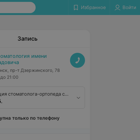
Избранное
Войти
Запись
оматология имени
адовича
нск, пр-т Дзержинского, 78
до 21:00
ция стоматолога-ортопеда с
.
КЛКТ (3Д)
упна только по телефону