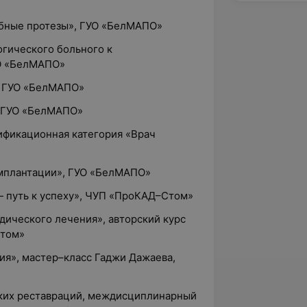
убные протезы», ГУО «БелМАПО»
огического больного к
О «БелМАПО»
, ГУО «БелМАПО»
, ГУО «БелМАПО»
лификационная категория «Врач
имплантации», ГУО «БелМАПО»
 — путь к успеху», ЧУП «ПроКАД–Стом»
дического лечения», авторский курс
Стом»
зия», мастер–класс Гаджи Дажаева,
ских реставраций, междисциплинарный