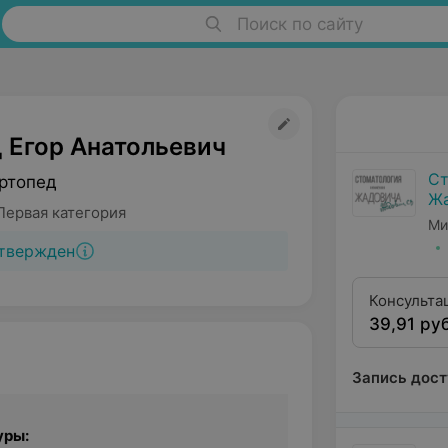
Поиск по сайту
 Егор Анатольевич
Ст
ртопед
Ж
Первая категория
Ми
твержден
Консульта
39,91 руб
анализом 
Запись дост
уры: