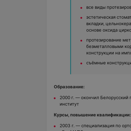
все виды протезиро
эстетическая стома
вкладки‚ цельнокер
основе оксида цирк
протезирование ме
безметалловыми кор
конструкции на имп
съёмные конструкци
Образование:
2000 г. — окончил Белорусский
институт
Курсы, повышение квалификации:
2003 г. — специализация по орт