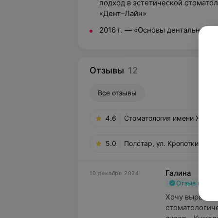
подход в эстетической стоматоло
«Дент–Лайн»
2016 г. — «Основы дентальной 
Отзывы
12
Все отзывы
4.6
Стоматология имени Жадови
5.0
Полстар, ул. Кропоткина, 9
Галина
10 декабря 2024
Отзыв подт
Хочу выразить
стоматологиче