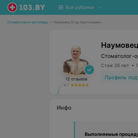
Все рубрики
Стоматологи-ортопеды
•
Наумовец Егор Анатольевич
Наумовец
Стоматолог-о
Стаж 26 лет • 
Профиль под
12 отзывов
4.7
Инфо
Выполняемые процед