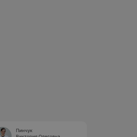
Пинчук
Виктория Олеговна