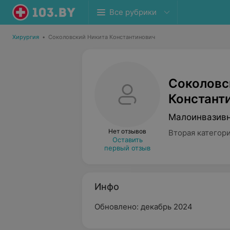
Все рубрики
Хирургия
•
Соколовский Никита Константинович
Соколовс
Констант
Малоинвазивн
Нет отзывов
Вторая категор
Оставить
первый отзыв
Инфо
Обновлено: декабрь 2024