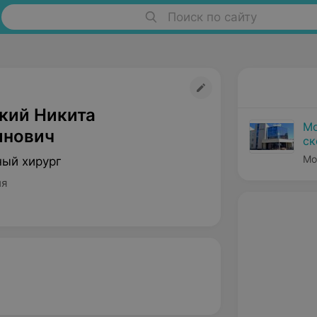
Поиск по сайту
кий Никита
Мо
инович
ск
Мо
ый хирург
ия