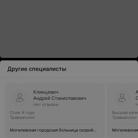
Другие специалисты
Клинцевич
Андрей Станиславович
Нет отзывов
Н
Стаж 4 года
Высшая кате
Травматолог
Травматолог
Могилевская городская больница скорой
Могилевская
медицинской помощи
медицинско