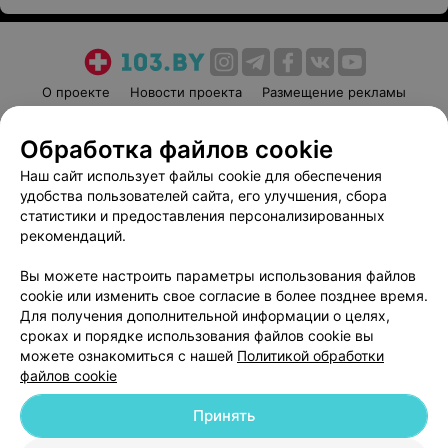
О проекте
Новости проекта
Размещение рекламы
Медицинский маркетинг
Публичный договор
Обработка файлов cookie
Пользовательское соглашение
Способы оплаты
Наш сайт использует файлы cookie для обеспечения
Вакансии
Партнеры
удобства пользователей сайта, его улучшения, сбора
Написать руководителю 103.by
статистики и предоставления персонализированных
Написать в поддержку
рекомендаций.
Персональные настройки cookie
Вы можете настроить параметры использования файлов
Обработка персональных данных
cookie или изменить свое согласие в более позднее время.
Для получения дополнительной информации о целях,
сроках и порядке использования файлов cookie вы
можете ознакомиться с нашей
Политикой обработки
файлов cookie
Принять
© 2026 ООО «Артокс Лаб», УНП 191700409
| 220012, Республика Беларусь,