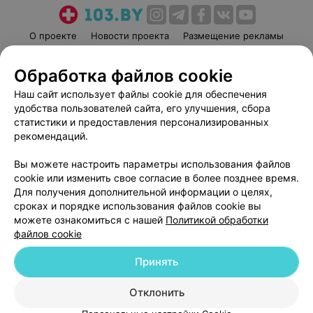
О проекте
Новости проекта
Размещение рекламы
Медицинский маркетинг
Публичный договор
Обработка файлов cookie
Пользовательское соглашение
Способы оплаты
Наш сайт использует файлы cookie для обеспечения
Вакансии
Партнеры
удобства пользователей сайта, его улучшения, сбора
Написать руководителю 103.by
статистики и предоставления персонализированных
Написать в поддержку
рекомендаций.
Персональные настройки cookie
Вы можете настроить параметры использования файлов
Обработка персональных данных
cookie или изменить свое согласие в более позднее время.
Для получения дополнительной информации о целях,
сроках и порядке использования файлов cookie вы
можете ознакомиться с нашей
Политикой обработки
файлов cookie
Принять
© 2026 ООО «Артокс Лаб», УНП 191700409
| 220012, Республика Беларусь,
г. Минск, улица Толбухина, 2, пом. 16 | help@103.by
Отклонить
Служба поддержки
+375 291212755