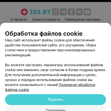
О проекте
Новости проекта
Размещение рекламы
Медицинский маркетинг
Публичный договор
Обработка файлов cookie
Пользовательское соглашение
Способы оплаты
Наш сайт использует файлы cookie для обеспечения
Вакансии
Партнеры
удобства пользователей сайта, его улучшения, сбора
Написать руководителю 103.by
статистики и предоставления персонализированных
Написать в поддержку
рекомендаций.
Персональные настройки cookie
Вы можете настроить параметры использования файлов
Обработка персональных данных
cookie или изменить свое согласие в более позднее время.
Для получения дополнительной информации о целях,
сроках и порядке использования файлов cookie вы
можете ознакомиться с нашей
Политикой обработки
файлов cookie
Принять
© 2026 ООО «Артокс Лаб», УНП 191700409
| 220012, Республика Беларусь,
г. Минск, улица Толбухина, 2, пом. 16 | help@103.by
Отклонить