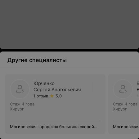
Другие специалисты
Юрченко
Сергей Анатольевич
1 отзыв
5.0
Н
Стаж 4 года
Стаж 4 года
Хирург
Хирург
Могилевская городская больница скорой
Могилевская
медицинской помощи
медицинско