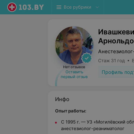
Все рубрики
Ивашкеви
Арнольдо
Анестезиолог
Стаж 31 год • 
Нет отзывов
Профиль под
Оставить
первый отзыв
Инфо
Опыт работы:
С 1995 г. — УЗ «Могилёвский об
анестезиолог-реаниматолог