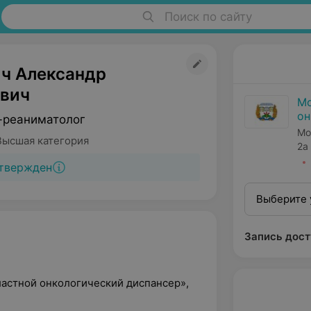
Поиск по сайту
ч Александр
вич
Мо
он
-реаниматолог
Мо
Высшая категория
2а
твержден
Выберите 
Запись дост
ластной онкологический диспансер»,