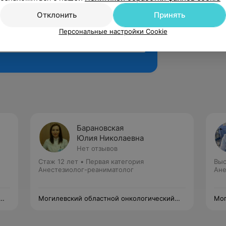
Отклонить
Принять
Персональные настройки Cookie
Рекомендую
Барановская
Юлия Николаевна
Нет отзывов
Стаж 12 лет
•
Первая категория
Выс
Анестезиолог-реаниматолог
Ане
Могилевский областной онкологический
Мог
диспансер
дис