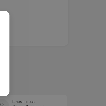
Шлеменкова
Осняч