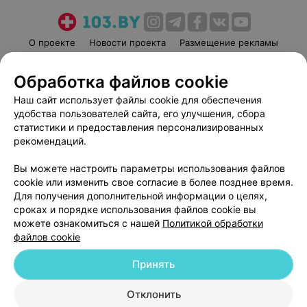
О проекте
Новости проекта
Размещение рекламы
Медицинский маркетинг
Публичный договор
Обработка файлов cookie
Пользовательское соглашение
Способы оплаты
Наш сайт использует файлы cookie для обеспечения
Вакансии
Партнеры
удобства пользователей сайта, его улучшения, сбора
Написать руководителю 103.by
статистики и предоставления персонализированных
Написать в поддержку
рекомендаций.
Персональные настройки cookie
Вы можете настроить параметры использования файлов
Обработка персональных данных
cookie или изменить свое согласие в более позднее время.
Для получения дополнительной информации о целях,
сроках и порядке использования файлов cookie вы
можете ознакомиться с нашей
Политикой обработки
файлов cookie
Принять
© 2026 ООО «Артокс Лаб», УНП 191700409
| 220012, Республика Беларусь,
г. Минск, улица Толбухина, 2, пом. 16 | help@103.by
Отклонить