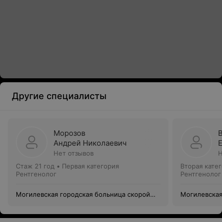
Другие специалисты
Морозов
Андрей Николаевич
Нет отзывов
Н
Стаж 21 год
•
Первая категория
Вторая кате
Рентгенолог
Рентгенолог
Могилевская городская больница скорой
Могилевская
медицинской помощи
медицинско