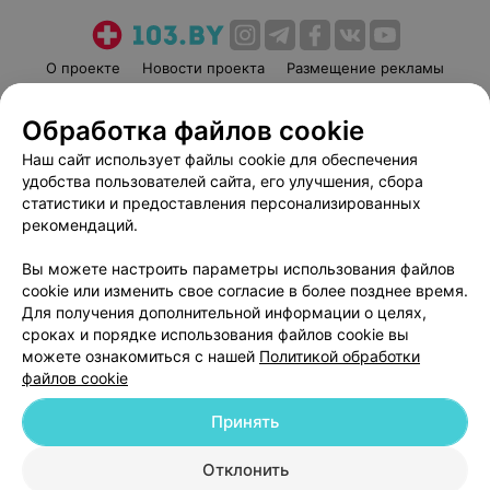
О проекте
Новости проекта
Размещение рекламы
Медицинский маркетинг
Публичный договор
Обработка файлов cookie
Пользовательское соглашение
Способы оплаты
Наш сайт использует файлы cookie для обеспечения
Вакансии
Партнеры
удобства пользователей сайта, его улучшения, сбора
Написать руководителю 103.by
статистики и предоставления персонализированных
Написать в поддержку
рекомендаций.
Персональные настройки cookie
Вы можете настроить параметры использования файлов
Обработка персональных данных
cookie или изменить свое согласие в более позднее время.
Для получения дополнительной информации о целях,
сроках и порядке использования файлов cookie вы
можете ознакомиться с нашей
Политикой обработки
файлов cookie
Принять
© 2026 ООО «Артокс Лаб», УНП 191700409
| 220012, Республика Беларусь,
г. Минск, улица Толбухина, 2, пом. 16 | help@103.by
Отклонить