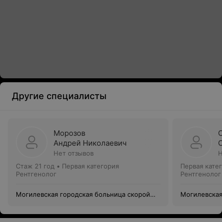
Другие специалисты
Морозов
Андрей Николаевич
Нет отзывов
Н
Стаж 21 год
•
Первая категория
Первая кате
Рентгенолог
Рентгенолог
Могилевская городская больница скорой
Могилевская
медицинской помощи
медицинско