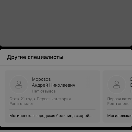
Другие специалисты
Морозов
Андрей Николаевич
Нет отзывов
Н
Стаж 21 год
•
Первая категория
Первая кате
Рентгенолог
Рентгенолог
Могилевская городская больница скорой
Могилевская
медицинской помощи
медицинско