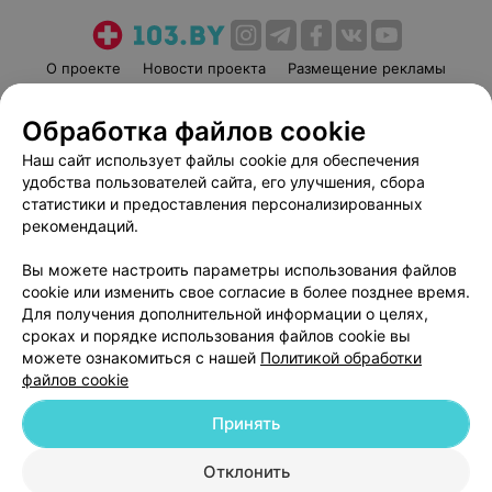
О проекте
Новости проекта
Размещение рекламы
Медицинский маркетинг
Публичный договор
Обработка файлов cookie
Пользовательское соглашение
Способы оплаты
Наш сайт использует файлы cookie для обеспечения
Вакансии
Партнеры
удобства пользователей сайта, его улучшения, сбора
Написать руководителю 103.by
статистики и предоставления персонализированных
Написать в поддержку
рекомендаций.
Персональные настройки cookie
Вы можете настроить параметры использования файлов
Обработка персональных данных
cookie или изменить свое согласие в более позднее время.
Для получения дополнительной информации о целях,
сроках и порядке использования файлов cookie вы
можете ознакомиться с нашей
Политикой обработки
файлов cookie
Принять
© 2026 ООО «Артокс Лаб», УНП 191700409
| 220012, Республика Беларусь,
г. Минск, улица Толбухина, 2, пом. 16 | help@103.by
Отклонить