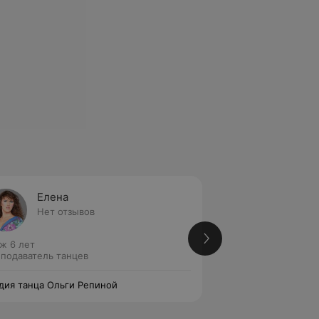
Елена
Ольга
Нет отзывов
Нет от
ж 6 лет
Стаж 6 лет
подаватель танцев
Преподаватель та
дия танца Ольги Репиной
Студия танца Ольг