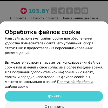
О проекте
Новости проекта
Размещение рекламы
Медицинский маркетинг
Публичный договор
Обработка файлов cookie
Пользовательское соглашение
Способы оплаты
Наш сайт использует файлы cookie для обеспечения
Вакансии
Партнеры
удобства пользователей сайта, его улучшения, сбора
Написать руководителю 103.by
статистики и предоставления персонализированных
Написать в поддержку
рекомендаций.
Персональные настройки cookie
Вы можете настроить параметры использования файлов
Обработка персональных данных
cookie или изменить свое согласие в более позднее время.
Для получения дополнительной информации о целях,
сроках и порядке использования файлов cookie вы
можете ознакомиться с нашей
Политикой обработки
файлов cookie
Принять
© 2026 ООО «Артокс Лаб», УНП 191700409
| 220012, Республика Беларусь,
г. Минск, улица Толбухина, 2, пом. 16 | help@103.by
Отклонить