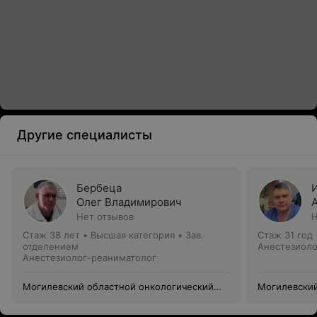
Другие специалисты
Бербеца
Олег Владимирович
Нет отзывов
Н
Стаж 38 лет
•
Высшая категория
•
Зав.
Стаж 31 год
отделением
Анестезиоло
Анестезиолог-реаниматолог
Могилевский областной онкологический
Могилевский
диспансер
диспансер