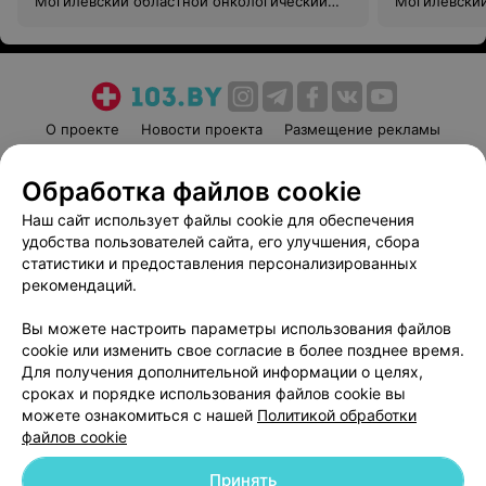
Могилевский областной онкологический
Могилевский
диспансер
диспансер
О проекте
Новости проекта
Размещение рекламы
Медицинский маркетинг
Публичный договор
Обработка файлов cookie
Пользовательское соглашение
Способы оплаты
Наш сайт использует файлы cookie для обеспечения
Вакансии
Партнеры
удобства пользователей сайта, его улучшения, сбора
Написать руководителю 103.by
статистики и предоставления персонализированных
Написать в поддержку
рекомендаций.
Персональные настройки cookie
Вы можете настроить параметры использования файлов
Обработка персональных данных
cookie или изменить свое согласие в более позднее время.
Для получения дополнительной информации о целях,
сроках и порядке использования файлов cookie вы
можете ознакомиться с нашей
Политикой обработки
файлов cookie
Принять