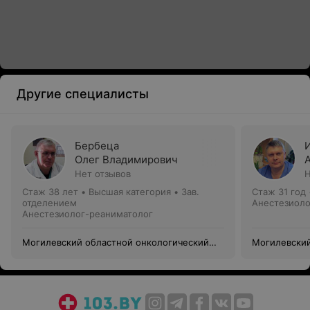
Другие специалисты
Бербеца
Олег Владимирович
Нет отзывов
Н
Стаж 38 лет
•
Высшая категория
•
Зав.
Стаж 31 год
отделением
Анестезиоло
Анестезиолог-реаниматолог
Могилевский областной онкологический
Могилевский
диспансер
диспансер