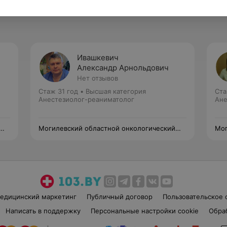
Ивашкевич
Александр Арнольдович
Нет отзывов
Стаж 31 год
•
Высшая категория
Ста
Анестезиолог-реаниматолог
Ане
Могилевский областной онкологический
Мог
диспансер
дис
едицинский маркетинг
Публичный договор
Пользовательское 
Написать в поддержку
Персональные настройки cookie
Обра