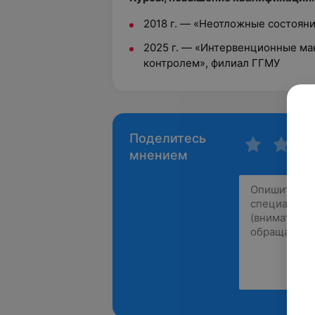
2018 г. — «Неотложные состоян
2025 г. — «Интервенционные ма
контролем», филиал ГГМУ
Поделитесь
мнением