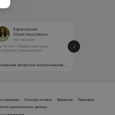
Барановская
Данил
Юлия Николаевна
Андре
Нет отзывов
Нет от
ж 12 лет
•
Первая категория
Высшая категория
стезиолог-реаниматолог
Анестезиолог-реа
илевский областной онкологический
Могилевский обла
пансер
диспансер
соглашение
Способы оплаты
Вакансии
Партнеры
ботка персональных данных