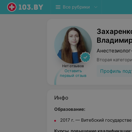
Все рубрики
Захаренк
Владимир
Анестезиолог
Вторая категор
Нет отзывов
Профиль под
Оставить
первый отзыв
Инфо
Образование:
2017 г. — Витебский государст
Курсы, повышение квалификации: