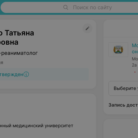
Поиск по сайту
о Татьяна
овна
Мо
он
-реаниматолог
Мо
ия
2а
твержден
Выберите 
Запись дост
венный медицинский университет