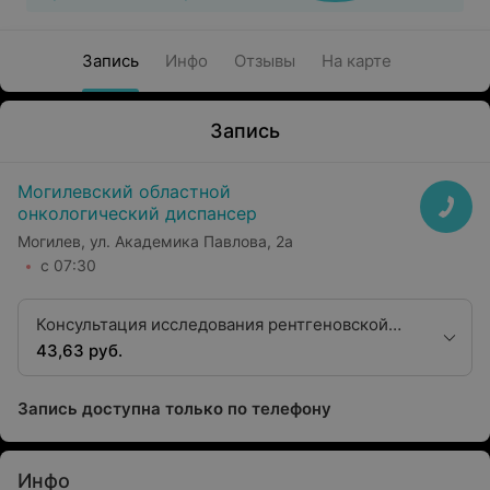
Запись
Инфо
Отзывы
На карте
Запись
Могилевский областной
онкологический диспансер
Могилев, ул. Академика Павлова, 2а
с 07:30
Консультация исследования рентгеновской
компьютерной томографии (без контрастного
43,63 руб.
усиления)
Запись доступна только по телефону
Инфо