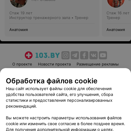
Стаж 19 лет
Стаж 16 лет
Инструктор тренажерного зала • Тренер
Тренер
Анатомия
Анатомия
О проекте
Новости проекта
Размещение рекламы
Медицинский маркетинг
Публичный договор
Обработка файлов cookie
Пользовательское соглашение
Способы оплаты
Наш сайт использует файлы cookie для обеспечения
Вакансии
Партнеры
удобства пользователей сайта, его улучшения, сбора
Написать руководителю 103.by
статистики и предоставления персонализированных
Написать в поддержку
рекомендаций.
Персональные настройки cookie
Вы можете настроить параметры использования файлов
Обработка персональных данных
cookie или изменить свое согласие в более позднее время.
Для получения дополнительной информации о целях,