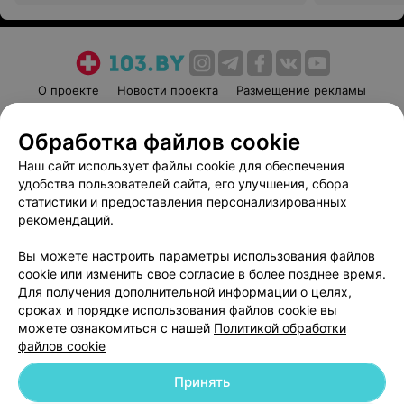
О проекте
Новости проекта
Размещение рекламы
Медицинский маркетинг
Публичный договор
Обработка файлов cookie
Пользовательское соглашение
Способы оплаты
Наш сайт использует файлы cookie для обеспечения
Вакансии
Партнеры
удобства пользователей сайта, его улучшения, сбора
Написать руководителю 103.by
статистики и предоставления персонализированных
Написать в поддержку
рекомендаций.
Персональные настройки cookie
Вы можете настроить параметры использования файлов
Обработка персональных данных
cookie или изменить свое согласие в более позднее время.
Для получения дополнительной информации о целях,
сроках и порядке использования файлов cookie вы
можете ознакомиться с нашей
Политикой обработки
файлов cookie
Принять
© 2026 ООО «Артокс Лаб», УНП 191700409
| 220012, Республика Беларусь,