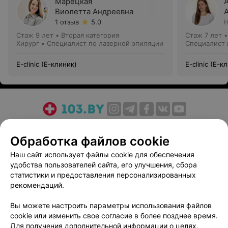
Марецкая
Виолетта Андреевна
1 отзыв
5.0
Н
Стаж 9 лет
•
Вторая категория
Стаж 7 лет
Хирург • Специалист по лазерной эпиляции
Специалист 
E-clinic (Е-клиник)
E-clinic (Е-к
О проекте
Новости проекта
Размещение рекламы
Обработка файлов cookie
Медицинский маркетинг
Публичный договор
Пользовательское соглашение
Способы оплаты
Наш сайт использует файлы cookie для обеспечения
удобства пользователей сайта, его улучшения, сбора
Вакансии
Партнеры
статистики и предоставления персонализированных
Написать руководителю 103.by
рекомендаций.
Написать в поддержку
Вы можете настроить параметры использования файлов
Персональные настройки cookie
cookie или изменить свое согласие в более позднее время.
Обработка персональных данных
Для получения дополнительной информации о целях,