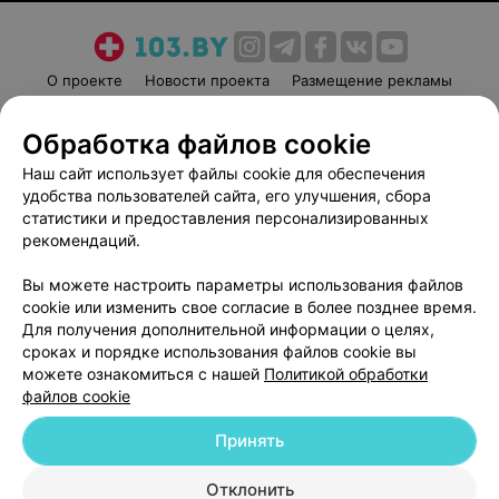
О проекте
Новости проекта
Размещение рекламы
Медицинский маркетинг
Публичный договор
Обработка файлов cookie
Пользовательское соглашение
Способы оплаты
Наш сайт использует файлы cookie для обеспечения
Вакансии
Партнеры
удобства пользователей сайта, его улучшения, сбора
Написать руководителю 103.by
статистики и предоставления персонализированных
Написать в поддержку
рекомендаций.
Персональные настройки cookie
Вы можете настроить параметры использования файлов
Обработка персональных данных
cookie или изменить свое согласие в более позднее время.
Для получения дополнительной информации о целях,
сроках и порядке использования файлов cookie вы
можете ознакомиться с нашей
Политикой обработки
файлов cookie
Принять
© 2026 ООО «Артокс Лаб», УНП 191700409
| 220012, Республика Беларусь,
г. Минск, улица Толбухина, 2, пом. 16 | help@103.by
Отклонить