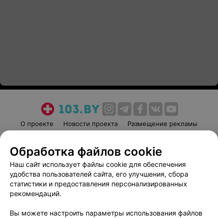
О проекте
Новости проекта
Размещение рекламы
Медицинский маркетинг
Публичный договор
Обработка файлов cookie
Пользовательское соглашение
Способы оплаты
Наш сайт использует файлы cookie для обеспечения
Вакансии
Партнеры
удобства пользователей сайта, его улучшения, сбора
Написать руководителю 103.by
статистики и предоставления персонализированных
Написать в поддержку
рекомендаций.
Персональные настройки cookie
Вы можете настроить параметры использования файлов