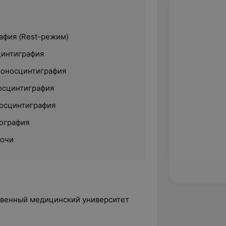
фия (Rest-режим)
цинтиграфия
моносцинтиграфия
осцинтиграфия
осцинтиграфия
ография
мочи
ственный медицинский университет