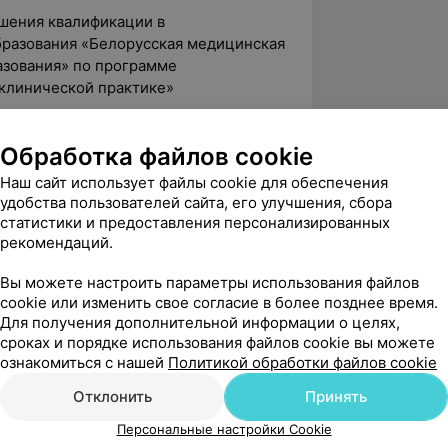
ышения квалификации в
разования «Белорусская медицинская
азования» по программе
 клинической практике»
ышения квалификации в
разования «Белорусская медицинская
Обработка файлов cookie
зования» по программе «Лучевая
Наш сайт использует файлы cookie для обеспечения
ов пищеварения»
удобства пользователей сайта, его улучшения, сбора
ышения квалификации в
статистики и предоставления персонализированных
рекомендаций.
разования «Белорусский
ерситет», филиал БНТУ
Вы можете настроить параметры использования файлов
шения квалификации и переподготовки
cookie или изменить свое согласие в более позднее время.
тию персонала БНТУ» по программе
Для получения дополнительной информации о целях,
сроках и порядке использования файлов cookie вы можете
ознакомиться с нашей
Политикой обработки файлов cookie
бинаре Международного агентства по
ной защите и безопасности в
Отклонить
Принять
нной радиологии и ядерной
Персональные настройки Cookie