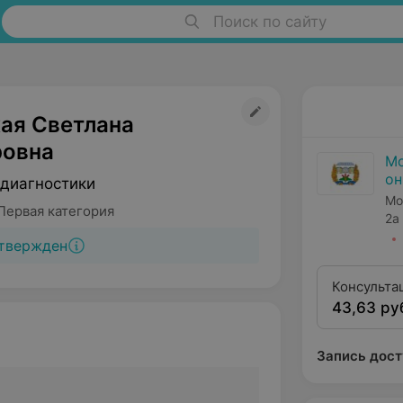
Поиск по сайту
ая Светлана
овна
Мо
он
 диагностики
Мо
Первая категория
2а
твержден
Консульта
43,63 ру
рентгенов
томографи
усиления)
Запись дост