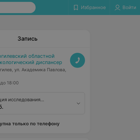
Избранное
Войти
Запись
гилевский областной
кологический диспансер
гилев, ул. Академика Павлова,
до 18:00
ция исследования
б.
ской компьютерной
и (без контрастного
упна только по телефону