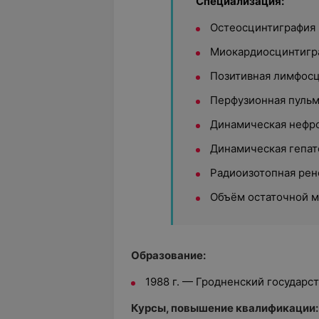
Специализация:
Остеосцинтиграфия
Миокардиосцинтигра
Позитивная лимфос
Перфузионная пуль
Динамическая нефр
Динамическая гепат
Радиоизотопная рен
Объём остаточной 
Образование:
1988 г. — Гродненский государ
Курсы, повышение квалификации: