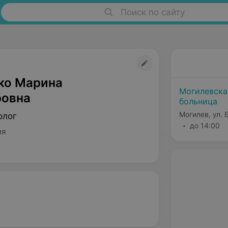
Поиск по сайту
ко Марина
Могилевска
овна
больница
Могилев, ул.
олог
до 14:00
ия