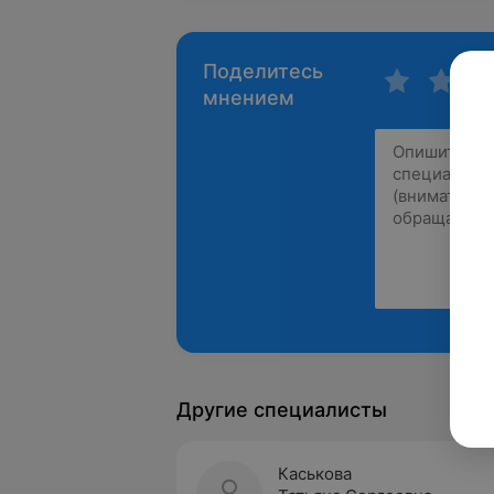
Поделитесь
мнением
Другие специалисты
Каськова