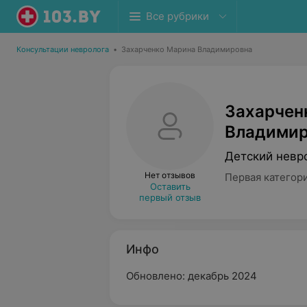
Все рубрики
Консультации невролога
•
Захарченко Марина Владимировна
Захарчен
Владимир
Детский невр
Нет отзывов
Первая категор
Оставить
первый отзыв
Инфо
Обновлено: декабрь 2024