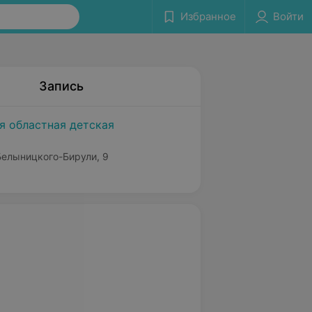
Избранное
Войти
Запись
я областная детская
 Белыницкого-Бирули, 9