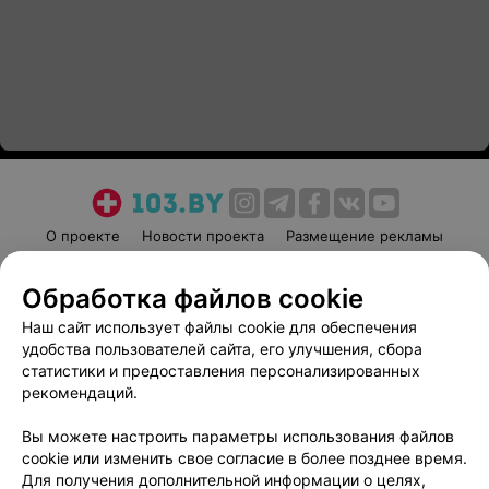
О проекте
Новости проекта
Размещение рекламы
Медицинский маркетинг
Публичный договор
Обработка файлов cookie
Пользовательское соглашение
Способы оплаты
Наш сайт использует файлы cookie для обеспечения
Вакансии
Партнеры
удобства пользователей сайта, его улучшения, сбора
Написать руководителю 103.by
статистики и предоставления персонализированных
Написать в поддержку
рекомендаций.
Персональные настройки cookie
Вы можете настроить параметры использования файлов
Обработка персональных данных
cookie или изменить свое согласие в более позднее время.
Для получения дополнительной информации о целях,