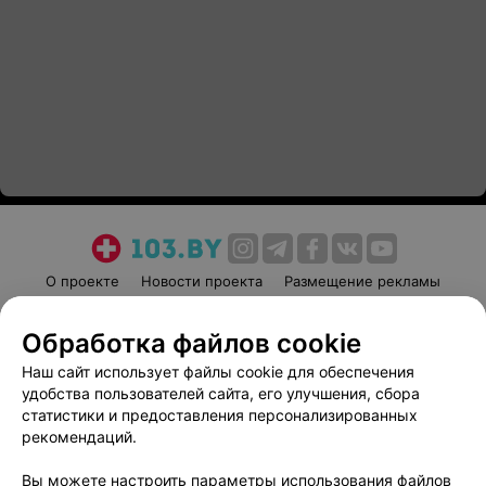
О проекте
Новости проекта
Размещение рекламы
Медицинский маркетинг
Публичный договор
Обработка файлов cookie
Пользовательское соглашение
Способы оплаты
Наш сайт использует файлы cookie для обеспечения
Вакансии
Партнеры
удобства пользователей сайта, его улучшения, сбора
Написать руководителю 103.by
статистики и предоставления персонализированных
Написать в поддержку
рекомендаций.
Персональные настройки cookie
Вы можете настроить параметры использования файлов