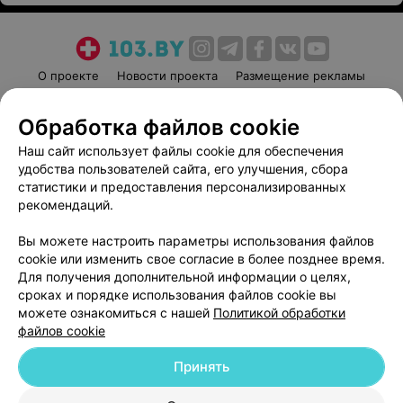
О проекте
Новости проекта
Размещение рекламы
Медицинский маркетинг
Публичный договор
Обработка файлов cookie
Пользовательское соглашение
Способы оплаты
Наш сайт использует файлы cookie для обеспечения
Вакансии
Партнеры
удобства пользователей сайта, его улучшения, сбора
Написать руководителю 103.by
статистики и предоставления персонализированных
Написать в поддержку
рекомендаций.
Персональные настройки cookie
Вы можете настроить параметры использования файлов
Обработка персональных данных
cookie или изменить свое согласие в более позднее время.
Для получения дополнительной информации о целях,
сроках и порядке использования файлов cookie вы
можете ознакомиться с нашей
Политикой обработки
файлов cookie
Принять
© 2026 ООО «Артокс Лаб», УНП 191700409
| 220012, Республика Беларусь,
г. Минск, улица Толбухина, 2, пом. 16 | help@103.by