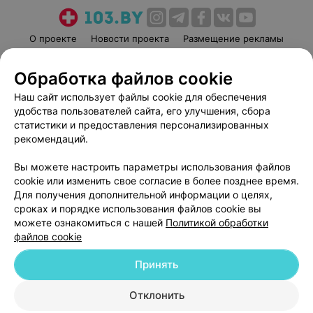
О проекте
Новости проекта
Размещение рекламы
Медицинский маркетинг
Публичный договор
Обработка файлов cookie
Пользовательское соглашение
Способы оплаты
Наш сайт использует файлы cookie для обеспечения
Вакансии
Партнеры
удобства пользователей сайта, его улучшения, сбора
Написать руководителю 103.by
статистики и предоставления персонализированных
Написать в поддержку
рекомендаций.
Персональные настройки cookie
Вы можете настроить параметры использования файлов
Обработка персональных данных
cookie или изменить свое согласие в более позднее время.
Для получения дополнительной информации о целях,
сроках и порядке использования файлов cookie вы
можете ознакомиться с нашей
Политикой обработки
файлов cookie
Принять
© 2026 ООО «Артокс Лаб», УНП 191700409
| 220012, Республика Беларусь,
г. Минск, улица Толбухина, 2, пом. 16 | help@103.by
Отклонить
Служба поддержки
+375 291212755