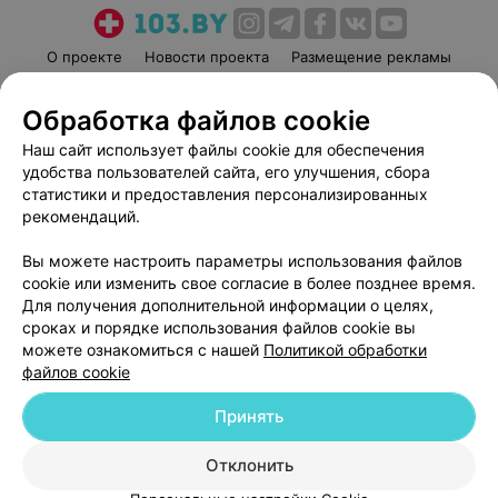
О проекте
Новости проекта
Размещение рекламы
Медицинский маркетинг
Публичный договор
Обработка файлов cookie
Пользовательское соглашение
Способы оплаты
Наш сайт использует файлы cookie для обеспечения
Вакансии
Партнеры
удобства пользователей сайта, его улучшения, сбора
Написать руководителю 103.by
статистики и предоставления персонализированных
Написать в поддержку
рекомендаций.
Персональные настройки cookie
Вы можете настроить параметры использования файлов
Обработка персональных данных
cookie или изменить свое согласие в более позднее время.
Для получения дополнительной информации о целях,
сроках и порядке использования файлов cookie вы
можете ознакомиться с нашей
Политикой обработки
файлов cookie
Принять
© 2026 ООО «Артокс Лаб», УНП 191700409
| 220012, Республика Беларусь,
г. Минск, улица Толбухина, 2, пом. 16 | help@103.by
Отклонить
Служба поддержки
+375 291212755