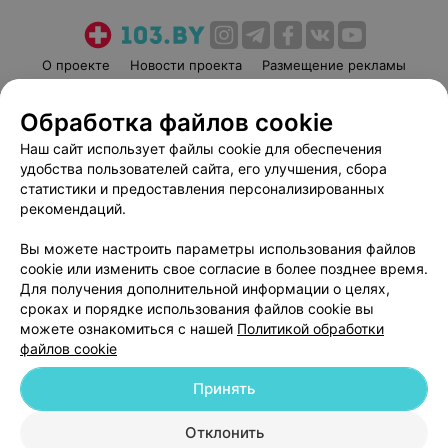
О проекте
Новости проекта
Размещение рекламы
Медицинский маркетинг
Публичный договор
Обработка файлов cookie
Пользовательское соглашение
Способы оплаты
Наш сайт использует файлы cookie для обеспечения
Вакансии
Партнеры
удобства пользователей сайта, его улучшения, сбора
Написать руководителю 103.by
статистики и предоставления персонализированных
Написать в поддержку
рекомендаций.
Персональные настройки cookie
Вы можете настроить параметры использования файлов
Обработка персональных данных
cookie или изменить свое согласие в более позднее время.
Для получения дополнительной информации о целях,
сроках и порядке использования файлов cookie вы
можете ознакомиться с нашей
Политикой обработки
файлов cookie
Принять
© 2026 ООО «Артокс Лаб», УНП 191700409
| 220012, Республика Беларусь,
г. Минск, улица Толбухина, 2, пом. 16 | help@103.by
Отклонить