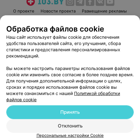
О проекте
Новости проекта
Размещение рекламы
Медицинский маркетинг
Публичный договор
Обработка файлов cookie
Пользовательское соглашение
Способы оплаты
Наш сайт использует файлы cookie для обеспечения
Вакансии
Партнеры
удобства пользователей сайта, его улучшения, сбора
Написать руководителю 103.by
статистики и предоставления персонализированных
Написать в поддержку
рекомендаций.
Персональные настройки cookie
Вы можете настроить параметры использования файлов
Обработка персональных данных
cookie или изменить свое согласие в более позднее время.
Для получения дополнительной информации о целях,
сроках и порядке использования файлов cookie вы
можете ознакомиться с нашей
Политикой обработки
файлов cookie
Принять
© 2026 ООО «Артокс Лаб», УНП 191700409
| 220012, Республика Беларусь,
г. Минск, улица Толбухина, 2, пом. 16 | help@103.by
Отклонить
Служба поддержки
+375 291212755
Персональные настройки Cookie