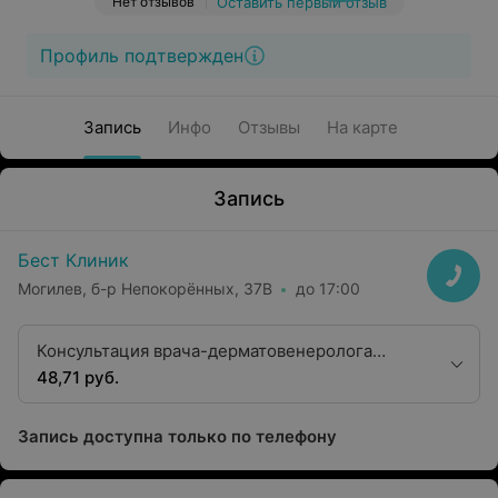
Нет отзывов
Оставить первый отзыв
Профиль подтвержден
Запись
Инфо
Отзывы
На карте
Запись
Бест Клиник
Могилев, б-р Непокорённых, 37В
до 17:00
Консультация врача-дерматовенеролога
высшей квалификационной категории
48,71 руб.
Запись доступна только по телефону