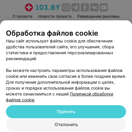
О проекте
Новости проекта
Размещение рекламы
Медицинский маркетинг
Публичный договор
Обработка файлов cookie
Пользовательское соглашение
Способы оплаты
Наш сайт использует файлы cookie для обеспечения
Вакансии
Партнеры
удобства пользователей сайта, его улучшения, сбора
Написать руководителю 103.by
статистики и предоставления персонализированных
Написать в поддержку
рекомендаций.
Персональные настройки cookie
Вы можете настроить параметры использования файлов
Обработка персональных данных
cookie или изменить свое согласие в более позднее время.
Для получения дополнительной информации о целях,
сроках и порядке использования файлов cookie вы
можете ознакомиться с нашей
Политикой обработки
файлов cookie
Принять
© 2026 ООО «Артокс Лаб», УНП 191700409
| 220012, Республика Беларусь,
г. Минск, улица Толбухина, 2, пом. 16 | help@103.by
Отклонить
Служба поддержки
+375 291212755