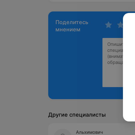
Поделитесь
мнением
Другие специалисты
Альхимович