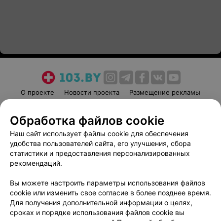
О проекте
Новости проекта
Размещение рекламы
Медицинский маркетинг
Публичный договор
Обработка файлов cookie
Пользовательское соглашение
Способы оплаты
Наш сайт использует файлы cookie для обеспечения
Вакансии
Партнеры
удобства пользователей сайта, его улучшения, сбора
Написать руководителю 103.by
статистики и предоставления персонализированных
Написать в поддержку
рекомендаций.
Персональные настройки cookie
Вы можете настроить параметры использования файлов
Обработка персональных данных
cookie или изменить свое согласие в более позднее время.
Для получения дополнительной информации о целях,
сроках и порядке использования файлов cookie вы