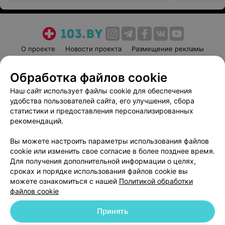
О проекте
Новости проекта
Размещение рекламы
Медицинский маркетинг
Публичный договор
Обработка файлов cookie
Пользовательское соглашение
Способы оплаты
Наш сайт использует файлы cookie для обеспечения
Вакансии
Партнеры
удобства пользователей сайта, его улучшения, сбора
Написать руководителю 103.by
статистики и предоставления персонализированных
Написать в поддержку
рекомендаций.
Персональные настройки cookie
Вы можете настроить параметры использования файлов
Обработка персональных данных
cookie или изменить свое согласие в более позднее время.
Для получения дополнительной информации о целях,
сроках и порядке использования файлов cookie вы
можете ознакомиться с нашей
Политикой обработки
файлов cookie
Принять
© 2026 ООО «Артокс Лаб», УНП 191700409
| 220012, Республика Беларусь,