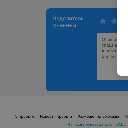
Поделитесь
мнением
О проекте
Новости проекта
Размещение рекламы
М
Написать руководителю 103.by