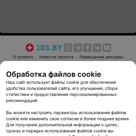
О проекте
Новости проекта
Размещение рекламы
Медицинский маркетинг
Публичный договор
Обработка файлов cookie
Пользовательское соглашение
Способы оплаты
Наш сайт использует файлы cookie для обеспечения
Вакансии
Партнеры
удобства пользователей сайта, его улучшения, сбора
Написать руководителю 103.by
статистики и предоставления персонализированных
Написать в поддержку
рекомендаций.
Персональные настройки cookie
Вы можете настроить параметры использования файлов
Обработка персональных данных
cookie или изменить свое согласие в более позднее время.
Для получения дополнительной информации о целях,
сроках и порядке использования файлов cookie вы