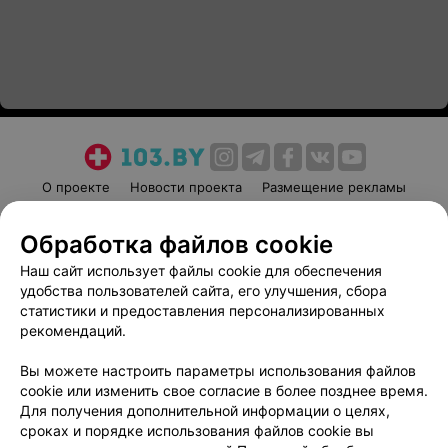
О проекте
Новости проекта
Размещение рекламы
Медицинский маркетинг
Публичный договор
Обработка файлов cookie
Пользовательское соглашение
Способы оплаты
Наш сайт использует файлы cookie для обеспечения
Вакансии
Партнеры
удобства пользователей сайта, его улучшения, сбора
Написать руководителю 103.by
статистики и предоставления персонализированных
Написать в поддержку
рекомендаций.
Персональные настройки cookie
Вы можете настроить параметры использования файлов
Обработка персональных данных
cookie или изменить свое согласие в более позднее время.
Для получения дополнительной информации о целях,
сроках и порядке использования файлов cookie вы