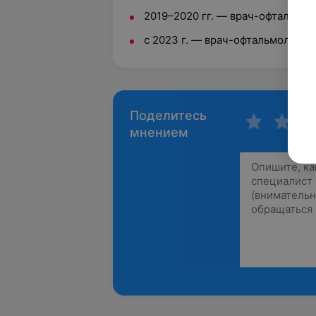
2019–2020 гг. — врач-офтальмо
с 2023 г. — врач-офтальмолог У
Поделитесь
мнением