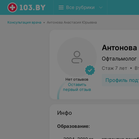
Все рубрики
Консультация врача
•
Антонова Анастасия Юрьевна
Антонова
Офтальмолог
Стаж 7 лет • В
Профиль под
Нет отзывов
Оставить
первый отзыв
Инфо
Образование: