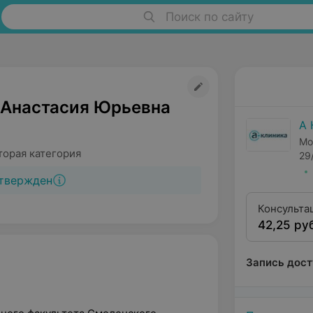
Поиск по сайту
 Анастасия Юрьевна
А 
Мо
торая категория
29
твержден
Консульта
42,25 ру
второй кв
Запись дост