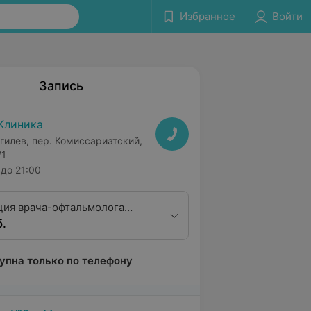
Избранное
Войти
Запись
Клиника
гилев, пер. Комиссариатский,
/1
до 21:00
ция врача-офтальмолога
б.
алификационной категории
упна только по телефону