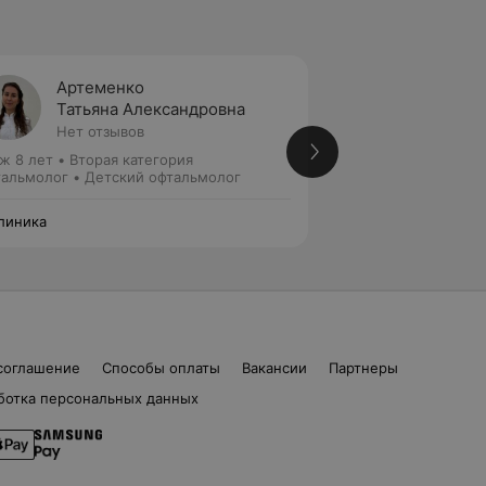
Артеменко
Абодо
Татьяна Александровна
Елиза
Нет отзывов
1 отзыв
ж 8 лет
•
Вторая категория
Стаж 8 лет
•
Втора
альмолог • Детский офтальмолог
Детский офтальмо
линика
А Клиника
соглашение
Способы оплаты
Вакансии
Партнеры
ботка персональных данных