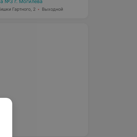
а №3 г. Могилева
Тишки Гартного, 2
Выходной