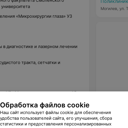
бного факультета Смоленского
Поликлиник
 университета
Могилев, ул. 
деления «Микрохирургии глаза» УЗ
ы в диагностике и лазерном лечении
удистого тракта, сетчатки и
лог УЗ «Могилевская поликлиника №
Обработка файлов cookie
ог детского глазного отделения по
Наш сайт использует файлы cookie для обеспечения
З «МОДБ»
удобства пользователей сайта, его улучшения, сбора
статистики и предоставления персонализированных
лог УЗ «МОДСМ»