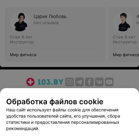
Царик Любовь
Нет отзывов
Н
Стаж 6 лет
Стаж 6 лет
Инструктор
Инструктор
Мир фитнеса
Мир фитнес
О проекте
Новости проекта
Размещение рекламы
Обработка файлов cookie
Медицинский маркетинг
Публичный договор
Пользовательское соглашение
Способы оплаты
Наш сайт использует файлы cookie для обеспечения
удобства пользователей сайта, его улучшения, сбора
Вакансии
Партнеры
статистики и предоставления персонализированных
Написать руководителю 103.by
рекомендаций.
Написать в поддержку