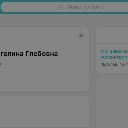
Поиск по сайту
Могилевски
нгелина Глебовна
психиатрии
т
Могилев, пр-т