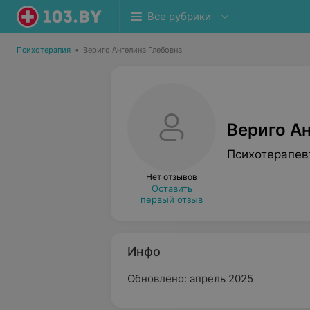
Все рубрики
Психотерапия
•
Вериго Ангелина Глебовна
Вериго А
Психотерапев
Нет отзывов
Оставить
первый отзыв
Инфо
Обновлено: апрель 2025