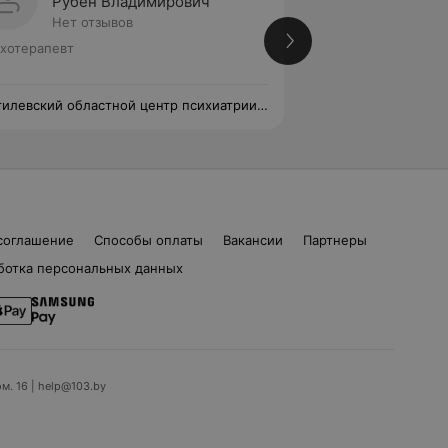
Рубен Владимирович
Натал
Нет отзывов
Нет от
хотерапевт
Психотерапевт
илевский областной центр психиатрии
Могилевский обла
аркологии
и наркологии
соглашение
Способы оплаты
Вакансии
Партнеры
ботка персональных данных
ом. 16 | help@103.by