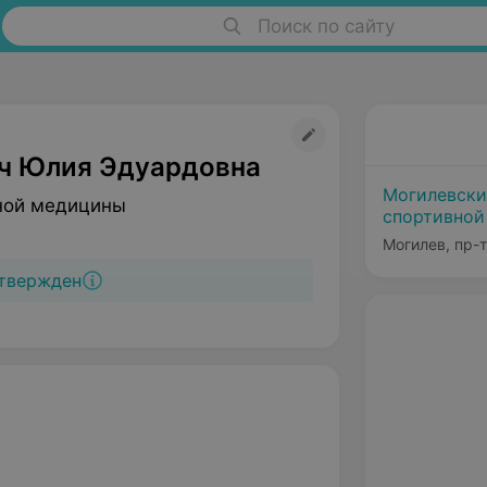
Поиск по сайту
ч Юлия Эдуардовна
Могилевски
ной медицины
спортивной
Могилев, пр-
твержден