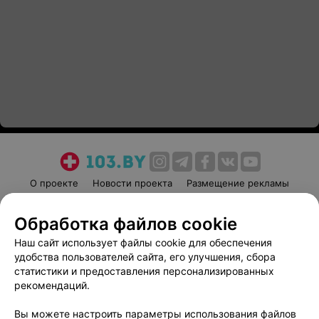
О проекте
Новости проекта
Размещение рекламы
Медицинский маркетинг
Публичный договор
Обработка файлов cookie
Пользовательское соглашение
Способы оплаты
Наш сайт использует файлы cookie для обеспечения
Вакансии
Партнеры
удобства пользователей сайта, его улучшения, сбора
Написать руководителю 103.by
статистики и предоставления персонализированных
Написать в поддержку
рекомендаций.
Персональные настройки cookie
Вы можете настроить параметры использования файлов