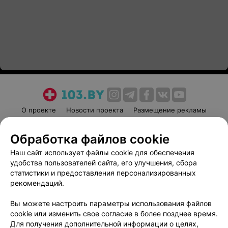
О проекте
Новости проекта
Размещение рекламы
Медицинский маркетинг
Публичный договор
Обработка файлов cookie
Пользовательское соглашение
Способы оплаты
Наш сайт использует файлы cookie для обеспечения
Вакансии
Партнеры
удобства пользователей сайта, его улучшения, сбора
Написать руководителю 103.by
статистики и предоставления персонализированных
Написать в поддержку
рекомендаций.
Персональные настройки cookie
Вы можете настроить параметры использования файлов
Обработка персональных данных
cookie или изменить свое согласие в более позднее время.
Для получения дополнительной информации о целях,