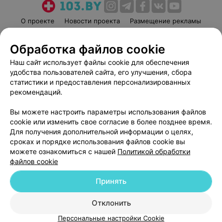
О проекте
Новости проекта
Размещение рекламы
Медицинский маркетинг
Публичный договор
Обработка файлов cookie
Пользовательское соглашение
Способы оплаты
Наш сайт использует файлы cookie для обеспечения
Вакансии
Партнеры
удобства пользователей сайта, его улучшения, сбора
Написать руководителю 103.by
статистики и предоставления персонализированных
Написать в поддержку
рекомендаций.
Персональные настройки cookie
Вы можете настроить параметры использования файлов
Обработка персональных данных
cookie или изменить свое согласие в более позднее время.
Для получения дополнительной информации о целях,
сроках и порядке использования файлов cookie вы
можете ознакомиться с нашей
Политикой обработки
файлов cookie
Принять
© 2026 ООО «Артокс Лаб», УНП 191700409
| 220012, Республика Беларусь,
г. Минск, улица Толбухина, 2, пом. 16 | help@103.by
Отклонить
Служба поддержки
+375 291212755
Персональные настройки Cookie